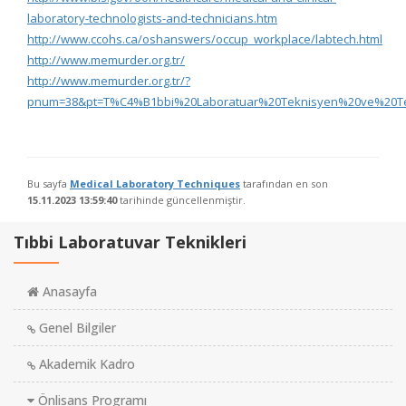
laboratory-technologists-and-technicians.htm
http://www.ccohs.ca/oshanswers/occup_workplace/labtech.html
http://www.memurder.org.tr/
http://www.memurder.org.tr/?
pnum=38&pt=T%C4%B1bbi%20Laboratuar%20Teknisyen%20ve%20Te
Bu sayfa
Medical Laboratory Techniques
tarafından en son
15.11.2023 13:59:40
tarihinde güncellenmiştir.
Tıbbi Laboratuvar Teknikleri
Anasayfa
Genel Bilgiler
Akademik Kadro
Önlisans Programı