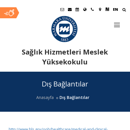
EN
Sağlık Hizmetleri Meslek
Yüksekokulu
Ana
Dış Bağlantılar
İçerik
Anasayfa
Dış Bağlantılar
http://www.bls.gov/ooh/healthcare/medical-and-clinical-